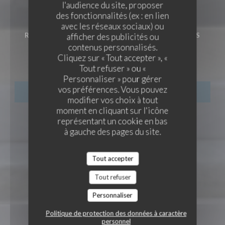
l'audience du site, proposer
des fonctionnalités (ex : en lien
avec les réseaux sociaux) ou
RESTAURANT TRADITIONNEL FRANÇAIS
•
PARIS
afficher des publicités ou
contenus personnalisés.
Café des Ministères
Cliquez sur « Tout accepter », «
Tout refuser » ou «
Personnaliser » pour gérer
vos préférences. Vous pouvez
RÉSERVER
modifier vos choix à tout
moment en cliquant sur l'icône
représentant un cookie en bas
à gauche des pages du site.
Tout accepter
Tout refuser
Personnaliser
Politique de protection des données à caractère
personnel