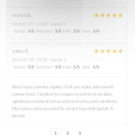
richard
B
2026-07-29
- 12:00 - Guests 1
Service
:
5
/5
Ambiance
:
5
/5
Food
:
5
/5
Value
:
5
/5
Julien
R
2026-07-28
- 19:30 - Guests 3
Service
:
5
/5
Ambiance
:
5
/5
Food
:
5
/5
Value
:
5
/5
Nous nous sommes régalés, c’est une super adresse été
comme hiver. J’ai adoré les coques en entrée et les plats
signatures comme le vol au vent ou le chou sont excellents.
Merci pour votre accueil et le service tout était parfait. À
bientôt
1
2
3