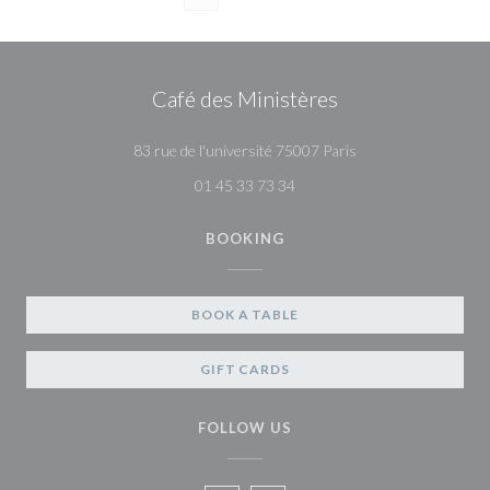
Café des Ministères
((opens in a new wi
83 rue de l'université 75007 Paris
01 45 33 73 34
BOOKING
BOOK A TABLE
GIFT CARDS
FOLLOW US