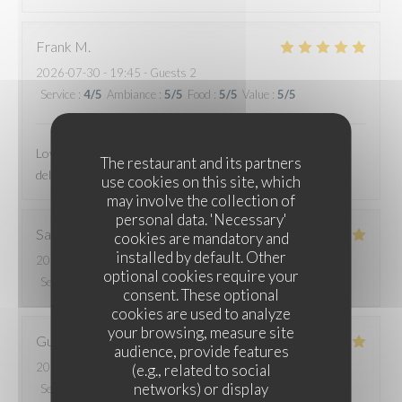
Frank
M
2026-07-30
- 19:45 - Guests 2
Service
:
4
/5
Ambiance
:
5
/5
Food
:
5
/5
Value
:
5
/5
Lovely, attentive service, a wonderful atmosphere and
The restaurant and its partners
delicious food - the cassoulet was particularly incredible!!!
use cookies on this site, which
may involve the collection of
personal data. 'Necessary'
Sabine
B
cookies are mandatory and
installed by default. Other
2026-07-31
- 12:45 - Guests 2
optional cookies require your
Service
:
5
/5
Ambiance
:
5
/5
Food
:
5
/5
Value
:
5
/5
consent. These optional
cookies are used to analyze
your browsing, measure site
Guillaume
R
audience, provide features
2026-07-30
- 20:45 - Guests 2
(e.g., related to social
networks) or display
Service
:
4
/5
Ambiance
:
5
/5
Food
:
5
/5
Value
:
5
/5