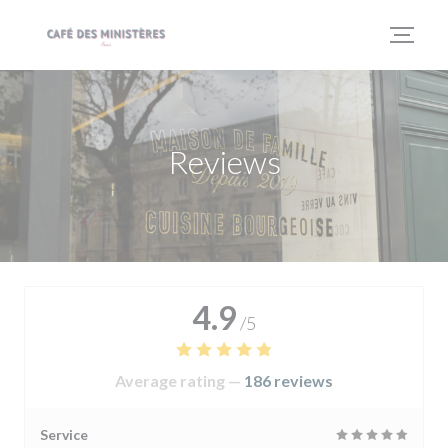
Personalizing your cookie choices
Reviews
4.9
/5
Average rating —
186 reviews
Service