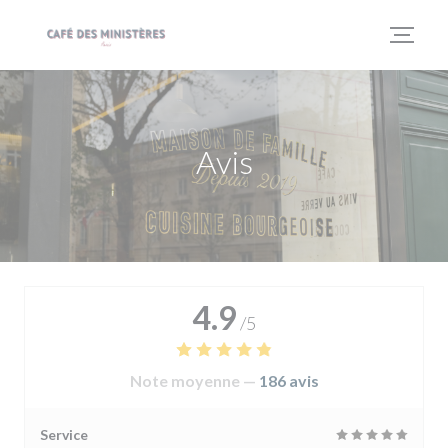
Personnalisation de vos choix en matière de cookies
Avis
4.9
/5
Note moyenne —
186 avis
Service