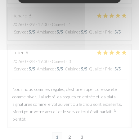
richard
B
2026-07-29
- 12:00 - Couverts 1
Service
:
5
/5
Ambiance
:
5
/5
Cuisine
:
5
/5
Qualité / Prix
:
5
/5
Julien
R
2026-07-28
- 19:30 - Couverts 3
Service
:
5
/5
Ambiance
:
5
/5
Cuisine
:
5
/5
Qualité / Prix
:
5
/5
Nous nous sommes régalés, c’est une super adresse été
comme hiver. J’ai adoré les coques en entrée et les plats
signatures comme le vol au vent ou le chou sont excellents.
Merci pour votre accueil et le service tout était parfait. À
bientôt
1
2
3