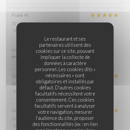
Frank
M
2026-07-30
- 19:45 - Couverts 2
Service
:
4
/5
Ambiance
:
5
/5
Cuisine
:
5
/5
Qualité / Prix
:
5
/5
Le restaurant et ses
partenaires utilisent des
Lovely, attentive service, a wonderful atmosphere and
cookies sur ce site, pouvant
impliquer la collecte de
delicious food - the cassoulet was particularly incredible!!!
données à caractère
personnel. Les cookies dits «
nécessaires » sont
Sabine
B
obligatoires et installés par
2026-07-31
- 12:45 - Couverts 2
défaut. D'autres cookies
Service
:
5
/5
Ambiance
:
5
/5
Cuisine
:
5
/5
Qualité / Prix
:
5
/5
facultatifs nécessitent votre
consentement. Ces cookies
facultatifs servent à analyser
Guillaume
R
votre navigation, mesurer
l'audience du site, proposer
2026-07-30
- 20:45 - Couverts 2
des fonctionnalités (ex : en lien
Service
:
4
/5
Ambiance
:
5
/5
Cuisine
:
5
/5
Qualité / Prix
:
5
/5
avec les réseaux sociaux) ou