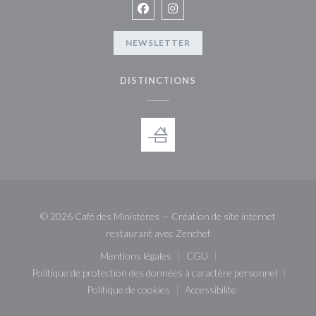
Facebook ((ouvre une nouvelle fenê
Instagram ((ouvre une nouvell
NEWSLETTER
DISTINCTIONS
© 2026 Café des Ministères — Création de site internet
((ouvre une nouvelle fenê
restaurant avec
Zenchef
Mentions légales
CGU
((ouvre une nouvelle fenêtre))
((ouvre une nouvelle fenêt
Politique de protection des données à caractère personnel
((ouvre une nouvelle fenêtre))
Politique de cookies
Accessibilite
((ouvre une nouvelle fenêtre))
((ouvre une nouvelle fenê