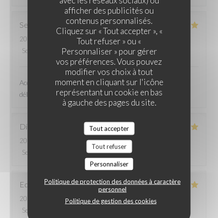
afficher des publicités ou
contenus personnalisés.
Sebastien
T
Cliquez sur « Tout accepter », «
2026-07-30
- 20:00 - Couverts 2
Tout refuser » ou «
Personnaliser » pour gérer
Service
:
5
/5
Ambiance
:
5
/5
Cuisine
:
5
/5
Qualité / Prix
:
5
/5
vos préférences. Vous pouvez
modifier vos choix à tout
moment en cliquant sur l'icône
Accueil très chaleureux Personnel adorable Cuisine
représentant un cookie en bas
délicieuse Terrasse charmante Adresse à recommander !
à gauche des pages du site.
Didier
C
Tout accepter
2026-07-30
- 13:00 - Couverts 3
Tout refuser
Service
:
5
/5
Ambiance
:
5
/5
Cuisine
:
5
/5
Qualité / Prix
:
5
/5
Personnaliser
Politique de protection des données à caractère
Edouard
T
personnel
2026-07-29
- 12:30 - Couverts 2
Politique de gestion des cookies
Service
:
5
/5
Ambiance
:
5
/5
Cuisine
:
5
/5
Qualité / Prix
:
5
/5