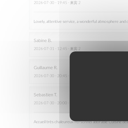
2026-07-30
- 19:45 - 来宾 2
Lovely, attentive service, a wonderful atmosphere and de
Sabine
B
2026-07-31
- 12:45 - 来宾 2
Guillaume
R
2026-07-30
- 20:45 - 来宾 2
Sebastien
T
2026-07-30
- 20:00 - 来宾 2
Accueil très chaleureux Personnel adorable Cuisine d