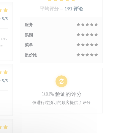
平均评分 —
191 评论
:
5
/5
服务
氛围
is et
菜单
de
质价比
:
5
/5
100% 验证的评分
仅进行过预订的顾客提供了评分