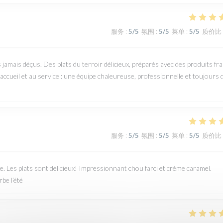
服务
:
5
/5
氛围
:
5
/5
菜单
:
5
/5
质价比
mais déçus. Des plats du terroir délicieux, préparés avec des produits fra
accueil et au service : une équipe chaleureuse, professionnelle et toujours 
服务
:
5
/5
氛围
:
5
/5
菜单
:
5
/5
质价比
. Les plats sont délicieux! Impressionnant chou farci et crème caramel.
be l’été