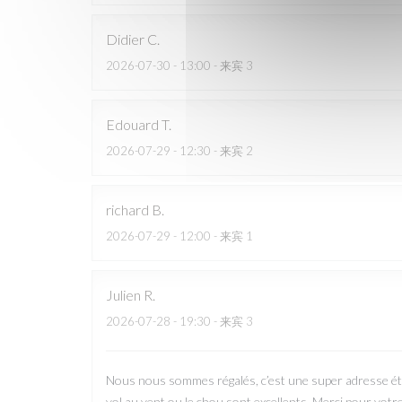
Didier
C
2026-07-30
- 13:00 - 来宾 3
Edouard
T
2026-07-29
- 12:30 - 来宾 2
richard
B
2026-07-29
- 12:00 - 来宾 1
Julien
R
2026-07-28
- 19:30 - 来宾 3
Nous nous sommes régalés, c’est une super adresse été 
vol au vent ou le chou sont excellents. Merci pour votre a