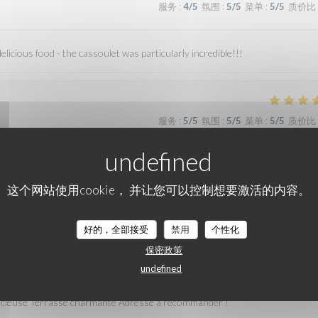
服务
:
4
/5
氛围
:
5
/5
菜单
:
5
/5
质价比
licious food - the cassoulet was particularly incredible!!!
服务
:
5
/5
氛围
:
5
/5
菜单
:
5
/5
质价比
这个网站使用cookie， 并让您可以控制想要激活的内容。
服务
:
4
/5
氛围
:
5
/5
菜单
:
5
/5
质价比
好的，全部接受
禁用
个性化
保密政策
服务
:
5
/5
氛围
:
5
/5
菜单
:
5
/5
质价比
undefined
élicieuse Terrasse charmante Adresse à recommander !