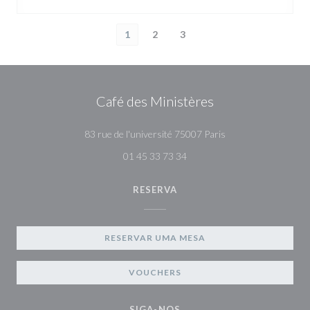
1
2
3
Café des Ministères
((abre numa nova jan
83 rue de l'université 75007 Paris
01 45 33 73 34
RESERVA
RESERVAR UMA MESA
VOUCHERS
SIGA-NOS