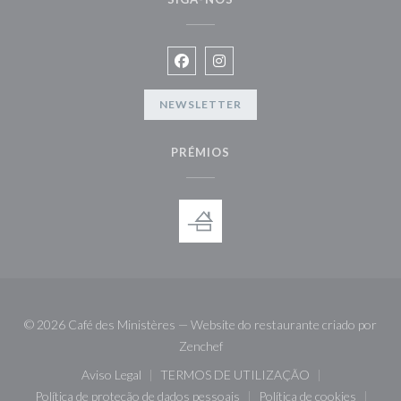
Facebook ((abre numa nova janela))
Instagram ((abre numa nova ja
NEWSLETTER
PRÉMIOS
© 2026 Café des Ministères — Website do restaurante criado por
((abre numa nova janela))
Zenchef
Aviso Legal
TERMOS DE UTILIZAÇÃO
((abre numa nova janela))
((abre numa nova janela))
Política de proteção de dados pessoais
Política de cookies