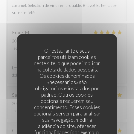
caramel. Sélection de vins remarquable. Bravo! Et terrasse
superbe l’été
Frank
M
2026-07-30
- 19:45 - guests 2
service
:
4
/5
ambience
:
5
/5
menu
:
5
/5
quality_price
:
5
/5
O restaurante e seus
parceiros utilizam cookies
neste site, o que pode implicar
Lovely, attentive service, a wonderful atmosphere and
na coleta de dados pessoais.
delicious food - the cassoulet was particularly incredible!!!
Os cookies denominados
«necessários» são
obrigatórios e instalados por
padrão. Outros cookies
Sabine
B
opcionais requerem seu
2026-07-31
- 12:45 - guests 2
consentimento. Esses cookies
service
:
5
/5
ambience
:
5
/5
menu
:
5
/5
quality_price
:
5
/5
opcionais servem para analisar
sua navegação, medir a
audiência do site, oferecer
Guillaume
R
funcionalidades (por exemplo,