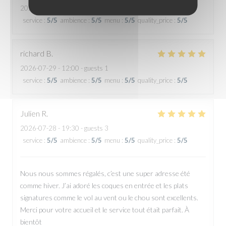
2026-07-29
- 12:30 - guests 2
service
:
5
/5
ambience
:
5
/5
menu
:
5
/5
quality_price
:
5
/5
richard
B
2026-07-29
- 12:00 - guests 1
service
:
5
/5
ambience
:
5
/5
menu
:
5
/5
quality_price
:
5
/5
Julien
R
2026-07-28
- 19:30 - guests 3
service
:
5
/5
ambience
:
5
/5
menu
:
5
/5
quality_price
:
5
/5
Nous nous sommes régalés, c’est une super adresse été
comme hiver. J’ai adoré les coques en entrée et les plats
signatures comme le vol au vent ou le chou sont excellents.
Merci pour votre accueil et le service tout était parfait. À
bientôt