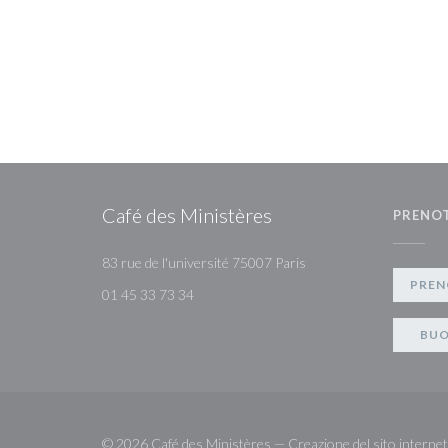
Café des Ministères
PRENO
((apre una nuova finestr
83 rue de l'université 75007 Paris
PREN
01 45 33 73 34
BUO
© 2026 Café des Ministères — Creazione del sito interne