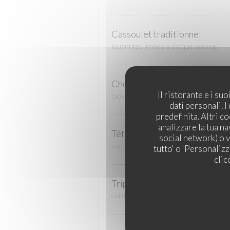
Cassoulet traditionnel
(quantités limités à chaque service)
Chou farci
Il ristorante e i s
façon Reine, saucisse de Morteau
dati personali. 
predefinita. Altri 
analizzare la tua n
Tête de veau
social network) o v
sauce ravigote, légumes au bouillon
tutto' o 'Personaliz
clic
Tripes "gras double"
cuisinées façon basquaise