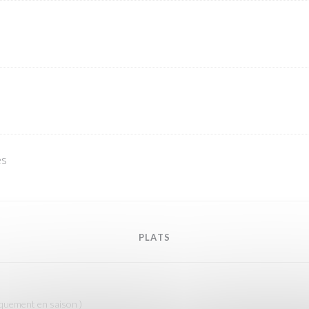
es
PLATS
iquement en saison )