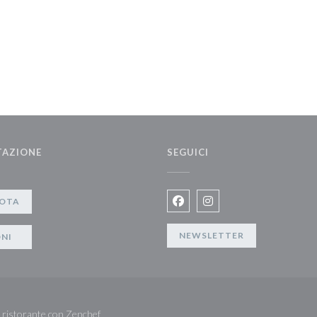
TAZIONE
SEGUICI
a))
OTA
Facebook ((apre una nuova fi
Instagram ((apre una nu
NEWSLETTER
NI
((apre una nuova finestra))
t ristorante con
Zenchef