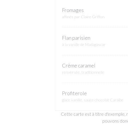
Fromages
affinés par Claire Griffon
Flan parisien
à la vanille de Madagascar
Crème caramel
renversée, traditionnelle
Profiterole
glace vanille, sauce chocolat Caraïbe
Cette carte est à titre d'exemple,
pouvons donc 