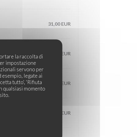
31,00 EUR
29,00 EUR
rtare la raccolta di
 per impostazione
pzionali servono per
d esempio, legate ai
tta tutto', 'Rifiuta
23,00 EUR
 in qualsiasi momento
sito.
24,00 EUR