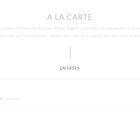
A LA CARTE
 la mettons à jour régulièrement mais il peut y avoir des changements de d
garantir que tous les plats mentionnés soient proposés lors de votre venu
ENTRÉES
ckles maison