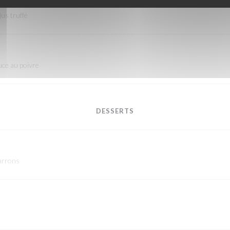
jus truffé
uce au poivre
DESSERTS
marrons