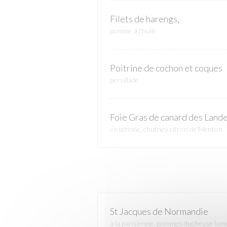
Filets de harengs,
pomme à l'huile
Poitrine de cochon et coques
persillade
Foie Gras de canard des Land
en terrine, chutney citron de Menton
St Jacques de Normandie
à la parisienne, pommes duchesse (un