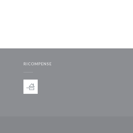
RICOMPENSE
nestra))
ova finestra))