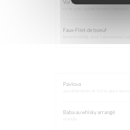
Vol au vent Grande Tradition
ris de veau, volaille fermière, épinards, 
Faux-Filet de boeuf
(environ 600gr, pour 2 personnes), sa
Pavlova
aux clémentines de Corse, glace aux 
Baba au whisky arrangé
chantilly