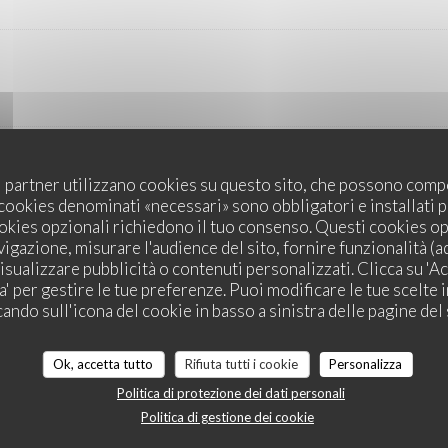
uoi partner utilizzano cookies su questo sito, che possono compo
I cookies denominati «necessari» sono obbligatori e installati
cookies opzionali richiedono il tuo consenso. Questi cookies o
avigazione, misurare l'audience del sito, fornire funzionalità (a
isualizzare pubblicità o contenuti personalizzati. Clicca su 'Acce
za' per gestire le tue preferenze. Puoi modificare le tue scelte
cando sull'icona del cookie in basso a sinistra delle pagine del 
Ok, accetta tutto
Rifiuta tutti i cookie
Personalizza
Politica di protezione dei dati personali
Politica di gestione dei cookie