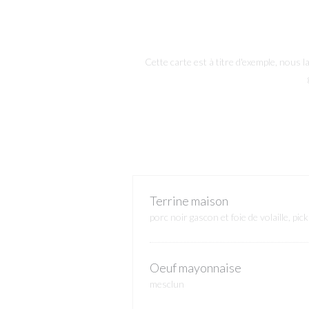
Cette carte est à titre d'exemple, nous
Terrine maison
porc noir gascon et foie de volaille, pi
Oeuf mayonnaise
mesclun